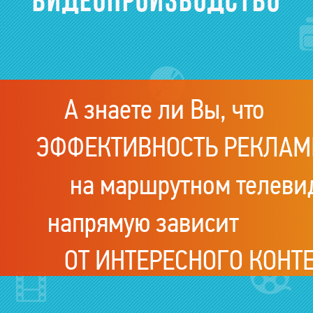
МЫ ПОКАЗАЛИ
своим з
тысячи роликов,
МЫ 
что они хотят смотреть!