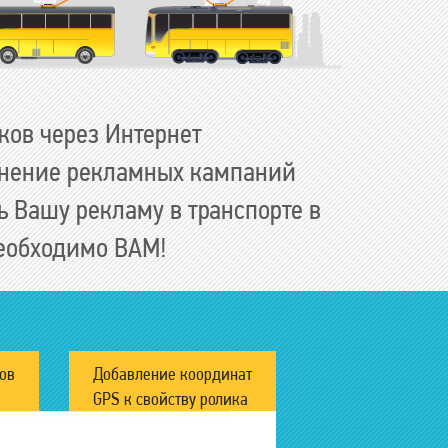
ков через Интернет
нение рекламных кампаний
 Вашу рекламу в транспорте в
необходимо ВАМ!
ов
Добавление координат
GPS к свойству ролика